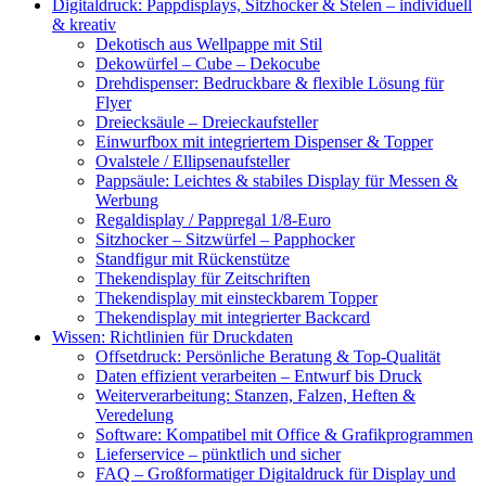
Digitaldruck: Pappdisplays, Sitzhocker & Stelen – individuell
& kreativ
Dekotisch aus Wellpappe mit Stil
Dekowürfel – Cube – Dekocube
Drehdispenser: Bedruckbare & flexible Lösung für
Flyer
Dreiecksäule – Dreieckaufsteller
Einwurfbox mit integriertem Dispenser & Topper
Ovalstele / Ellipsenaufsteller
Pappsäule: Leichtes & stabiles Display für Messen &
Werbung
Regaldisplay / Pappregal 1/8-Euro
Sitzhocker – Sitzwürfel – Papphocker
Standfigur mit Rückenstütze
Thekendisplay für Zeitschriften
Thekendisplay mit einsteckbarem Topper
Thekendisplay mit integrierter Backcard
Wissen: Richtlinien für Druckdaten
Offsetdruck: Persönliche Beratung & Top-Qualität
Daten effizient verarbeiten – Entwurf bis Druck
Weiterverarbeitung: Stanzen, Falzen, Heften &
Veredelung
Software: Kompatibel mit Office & Grafikprogrammen
Lieferservice – pünktlich und sicher
FAQ – Großformatiger Digitaldruck für Display und