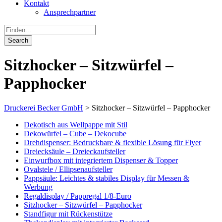
Kontakt
Ansprechpartner
Sitzhocker – Sitzwürfel –
Papphocker
Druckerei Becker GmbH
>
Sitzhocker – Sitzwürfel – Papphocker
Dekotisch aus Wellpappe mit Stil
Dekowürfel – Cube – Dekocube
Drehdispenser: Bedruckbare & flexible Lösung für Flyer
Dreiecksäule – Dreieckaufsteller
Einwurfbox mit integriertem Dispenser & Topper
Ovalstele / Ellipsenaufsteller
Pappsäule: Leichtes & stabiles Display für Messen &
Werbung
Regaldisplay / Pappregal 1/8-Euro
Sitzhocker – Sitzwürfel – Papphocker
Standfigur mit Rückenstütze