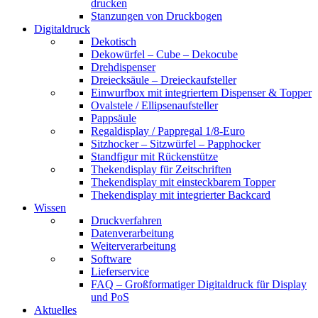
drucken
Stanzungen von Druckbogen
Digitaldruck
Dekotisch
Dekowürfel – Cube – Dekocube
Drehdispenser
Dreiecksäule – Dreieckaufsteller
Einwurfbox mit integriertem Dispenser & Topper
Ovalstele / Ellipsenaufsteller
Pappsäule
Regaldisplay / Pappregal 1/8-Euro
Sitzhocker – Sitzwürfel – Papphocker
Standfigur mit Rückenstütze
Thekendisplay für Zeitschriften
Thekendisplay mit einsteckbarem Topper
Thekendisplay mit integrierter Backcard
Wissen
Druckverfahren
Datenverarbeitung
Weiterverarbeitung
Software
Lieferservice
FAQ – Großformatiger Digitaldruck für Display
und PoS
Aktuelles