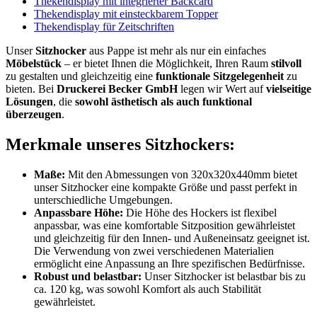
Thekendisplay mit integrierter Backcard
Thekendisplay mit einsteckbarem Topper
Thekendisplay für Zeitschriften
Unser
Sitzhocker
aus Pappe ist mehr als nur ein einfaches
Möbelstück
– er bietet Ihnen die Möglichkeit, Ihren Raum
stilvoll
zu gestalten und gleichzeitig eine
funktionale Sitzgelegenheit
zu
bieten. Bei
Druckerei Becker GmbH
legen wir Wert auf
vielseitige
Lösungen
, die
sowohl ästhetisch als auch funktional
überzeugen
.
Merkmale unseres Sitzhockers:
Maße:
Mit den Abmessungen von 320x320x440mm bietet
unser Sitzhocker eine kompakte Größe und passt perfekt in
unterschiedliche Umgebungen.
Anpassbare Höhe:
Die Höhe des Hockers ist flexibel
anpassbar, was eine komfortable Sitzposition gewährleistet
und gleichzeitig für den Innen- und Außeneinsatz geeignet ist.
Die Verwendung von zwei verschiedenen Materialien
ermöglicht eine Anpassung an Ihre spezifischen Bedürfnisse.
Robust und belastbar:
Unser Sitzhocker ist belastbar bis zu
ca. 120 kg, was sowohl Komfort als auch Stabilität
gewährleistet.