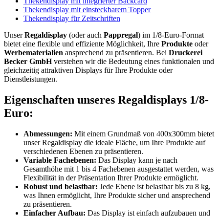
Thekendisplay mit integrierter Backcard
Thekendisplay mit einsteckbarem Topper
Thekendisplay für Zeitschriften
Unser
Regaldisplay
(oder auch
Pappregal
) im 1/8-Euro-Format
bietet eine flexible und effiziente Möglichkeit, Ihre
Produkte
oder
Werbematerialien
ansprechend zu präsentieren. Bei
Druckerei
Becker GmbH
verstehen wir die Bedeutung eines funktionalen und
gleichzeitig attraktiven Displays für Ihre Produkte oder
Dienstleistungen.
Eigenschaften unseres Regaldisplays 1/8-
Euro:
Abmessungen:
Mit einem Grundmaß von 400x300mm bietet
unser Regaldisplay die ideale Fläche, um Ihre Produkte auf
verschiedenen Ebenen zu präsentieren.
Variable Fachebenen:
Das Display kann je nach
Gesamthöhe mit 1 bis 4 Fachebenen ausgestattet werden, was
Flexibilität in der Präsentation Ihrer Produkte ermöglicht.
Robust und belastbar:
Jede Ebene ist belastbar bis zu 8 kg,
was Ihnen ermöglicht, Ihre Produkte sicher und ansprechend
zu präsentieren.
Einfacher Aufbau:
Das Display ist einfach aufzubauen und