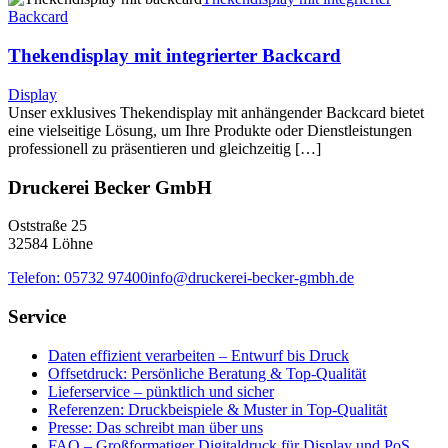
Backcard
Thekendisplay mit integrierter Backcard
Display
Unser exklusives Thekendisplay mit anhängender Backcard bietet
eine vielseitige Lösung, um Ihre Produkte oder Dienstleistungen
professionell zu präsentieren und gleichzeitig […]
Druckerei Becker GmbH
Oststraße 25
32584 Löhne
Telefon: 05732 97400
info@druckerei-becker-gmbh.de
Service
Daten effizient verarbeiten – Entwurf bis Druck
Offsetdruck: Persönliche Beratung & Top-Qualität
Lieferservice – pünktlich und sicher
Referenzen: Druckbeispiele & Muster in Top-Qualität
Presse: Das schreibt man über uns
FAQ – Großformatiger Digitaldruck für Display und PoS