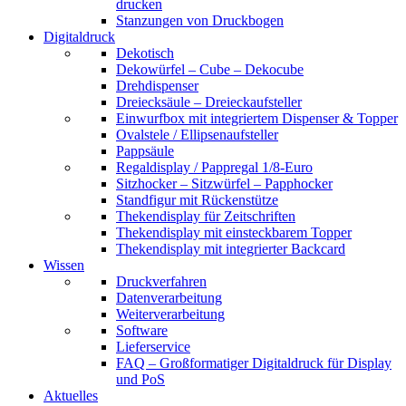
drucken
Stanzungen von Druckbogen
Digitaldruck
Dekotisch
Dekowürfel – Cube – Dekocube
Drehdispenser
Dreiecksäule – Dreieckaufsteller
Einwurfbox mit integriertem Dispenser & Topper
Ovalstele / Ellipsenaufsteller
Pappsäule
Regaldisplay / Pappregal 1/8-Euro
Sitzhocker – Sitzwürfel – Papphocker
Standfigur mit Rückenstütze
Thekendisplay für Zeitschriften
Thekendisplay mit einsteckbarem Topper
Thekendisplay mit integrierter Backcard
Wissen
Druckverfahren
Datenverarbeitung
Weiterverarbeitung
Software
Lieferservice
FAQ – Großformatiger Digitaldruck für Display
und PoS
Aktuelles