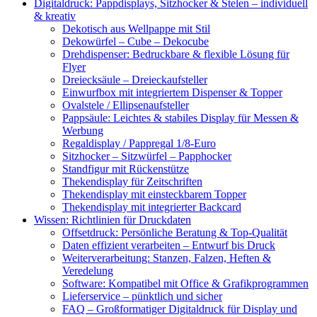
Digitaldruck: Pappdisplays, Sitzhocker & Stelen – individuell
& kreativ
Dekotisch aus Wellpappe mit Stil
Dekowürfel – Cube – Dekocube
Drehdispenser: Bedruckbare & flexible Lösung für
Flyer
Dreiecksäule – Dreieckaufsteller
Einwurfbox mit integriertem Dispenser & Topper
Ovalstele / Ellipsenaufsteller
Pappsäule: Leichtes & stabiles Display für Messen &
Werbung
Regaldisplay / Pappregal 1/8-Euro
Sitzhocker – Sitzwürfel – Papphocker
Standfigur mit Rückenstütze
Thekendisplay für Zeitschriften
Thekendisplay mit einsteckbarem Topper
Thekendisplay mit integrierter Backcard
Wissen: Richtlinien für Druckdaten
Offsetdruck: Persönliche Beratung & Top-Qualität
Daten effizient verarbeiten – Entwurf bis Druck
Weiterverarbeitung: Stanzen, Falzen, Heften &
Veredelung
Software: Kompatibel mit Office & Grafikprogrammen
Lieferservice – pünktlich und sicher
FAQ – Großformatiger Digitaldruck für Display und