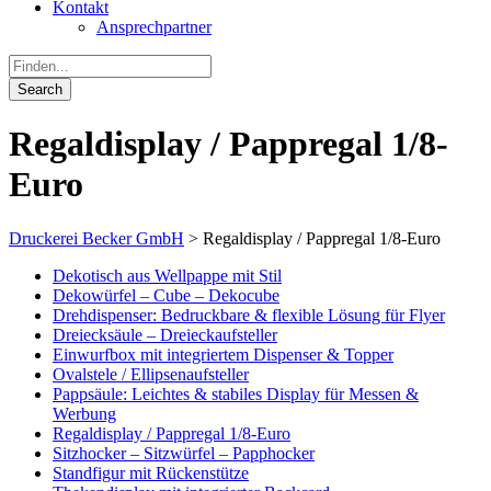
Kontakt
Ansprechpartner
Regaldisplay / Pappregal 1/8-
Euro
Druckerei Becker GmbH
>
Regaldisplay / Pappregal 1/8-Euro
Dekotisch aus Wellpappe mit Stil
Dekowürfel – Cube – Dekocube
Drehdispenser: Bedruckbare & flexible Lösung für Flyer
Dreiecksäule – Dreieckaufsteller
Einwurfbox mit integriertem Dispenser & Topper
Ovalstele / Ellipsenaufsteller
Pappsäule: Leichtes & stabiles Display für Messen &
Werbung
Regaldisplay / Pappregal 1/8-Euro
Sitzhocker – Sitzwürfel – Papphocker
Standfigur mit Rückenstütze